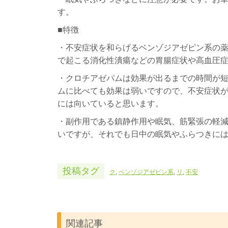
す。
■特徴
・不安症状を和らげるベンゾジアゼピン系の
で起こる消化性潰瘍などの胃腸症状や高血圧
・クロチアゼパムは効果が出るまでの時間が
ムに比べても効果は弱いですので、不安症状
には向いていると思います。
・副作用である鎮静作用や眠気、筋緊張の軽
いですが、それでも日中の眠気やふらつきに
投稿タグ
ク
,
ベンゾジアゼピン系
,
リ
,
不安
関連記事