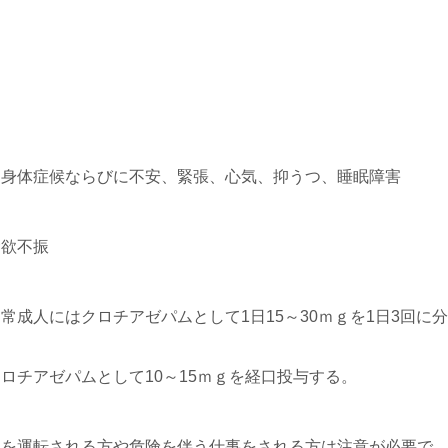
る身体症候ならびに不安、緊張、心気、抑うつ、睡眠障害
食欲不振
成人にはクロチアゼパムとして1日15～30ｍｇを1日3回に分
ロチアゼパムとして10～15ｍｇを経口投与する。
車を運転される方や危険を伴う仕事をされる方は注意が必要で