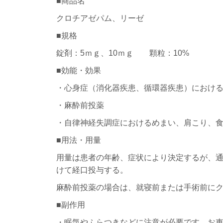
■商品名
クロチアゼパム、リーゼ
■規格
錠剤：5ｍｇ、10ｍｇ 顆粒：10%
■効能・効果
・心身症（消化器疾患、循環器疾患）におけ
・麻酔前投薬
・自律神経失調症におけるめまい、肩こり、
■用法・用量
用量は患者の年齢、症状により決定するが、通常
けて経口投与する。
麻酔前投薬の場合は、就寝前または手術前にク
■副作用
・眠気やふらつきなどに注意が必要です。お